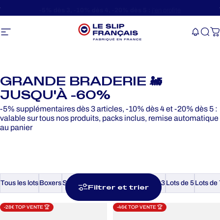
Passer au contenu
Diaporama Pause
Livraison OFFERTE
en point relais
Navigation
Le Slip Français
Rec
P
GRANDE BRADERIE 🚂
JUSQU'À -60%
-5% supplémentaires dès 3 articles, -10% dès 4 et -20% dès 5 :
valable sur tous nos produits, packs inclus, remise automatique
au panier
Tous les lots
Boxers
Slips
Caleçons
Lots de 2
Lots de 3
Lots de 5
Lots de 
Filtrer et trier
-28€ TOP VENTE 🏆
-46€ TOP VENTE 🏆