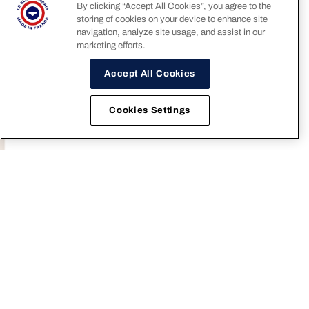
By clicking “Accept All Cookies”, you agree to the
Email
storing of cookies on your device to enhance site
CULOTTE TAILLE HAUTE EN COTON
ENSEMBLE CULOTTE SOUTIEN-
navigation, analyze site usage, and assist in our
25,90 €
Choisir une taille
Ch
GORGE TRIANGLE EN COTON
marketing efforts.
Prix promotionnel
Prix habituel
42,50 €
47,50 €
Recevoir un code
SOYEZ CULOTÉE
Accept All Cookies
Nouvelle Collection
Cookies Settings
En vous inscrivant, vous acceptez notre
Politique de confidentialité
,
notamment le
dépôt de pixels de suivi dans les courriers électroniques.
BAS DE PYJAMA LONG FEMME BLEU
ENSEMBLE CULOTTE SOUTIEN-
Choisir une taille
Ch
MARINE EN COTON
GORGE TRIANGLE EN COTON