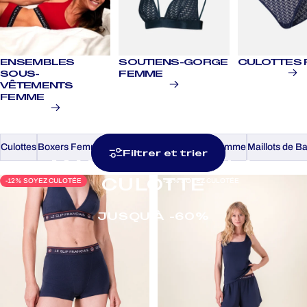
ENSEMBLES
SOUTIENS-GORGE
CULOTTES
SOUS-
FEMME
VÊTEMENTS
FEMME
Culottes
Boxers Femme
Soutiens-gorge
Pyjamas Femme
Maillots de 
Filtrer et trier
MAMAN
PORTE
LA
CULOTTE
-12% SOYEZ CULOTÉE
-18% SOYEZ CULOTÉE
JUSQU'À -60%