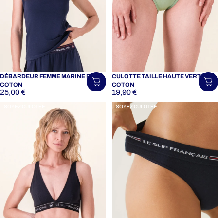
DÉBARDEUR FEMME MARINE EN
CULOTTE TAILLE HAUTE VERT EN
Choisir une taille
Ch
COTON
COTON
25,00 €
19,90 €
SOYEZ CULOTÉE
SOYEZ CULOTÉE