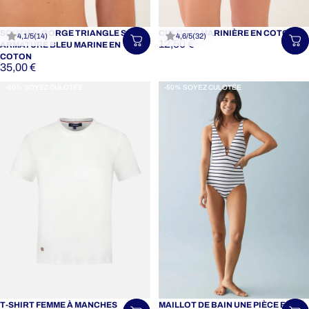
SOUTIEN-GORGE TRIANGLE SANS
CULOTTE MARINIÈRE EN COTON
4,1/5
(14)
4,6/5
(32)
12,50 €
Choisir une taille
Ch
ARMATURE BLEU MARINE EN
COTON
35,00 €
-60% SOYEZ CULOTÉE
-50% SOYEZ CULOTÉE
T-SHIRT FEMME À MANCHES
MAILLOT DE BAIN UNE PIÈCE EN