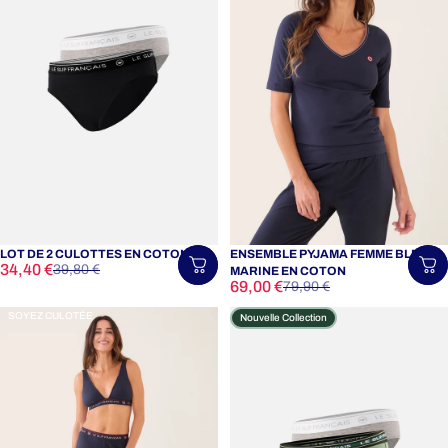
LOT DE 2 CULOTTES EN COTON
ENSEMBLE PYJAMA FEMME BLEU
Prix promotionnel
Prix habituel
34,40 €
Choisir une taille
Ch
39,80 €
MARINE EN COTON
Prix promotionnel
Prix habituel
69,00 €
79,90 €
SOYEZ CULOTÉE
Nouvelle Collection