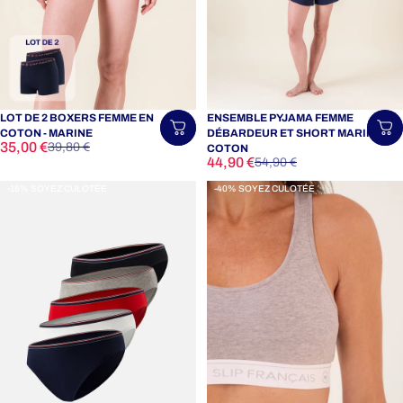
LOT DE 2 BOXERS FEMME EN
ENSEMBLE PYJAMA FEMME
Choisir une taille
Ch
COTON - MARINE
DÉBARDEUR ET SHORT MARINE EN
Prix promotionnel
Prix habituel
35,00 €
39,80 €
COTON
Prix promotionnel
Prix habituel
44,90 €
54,90 €
-18% SOYEZ CULOTÉE
-40% SOYEZ CULOTÉE