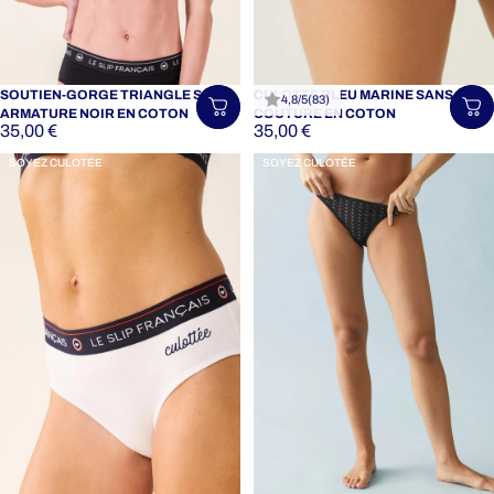
SOUTIEN-GORGE TRIANGLE SANS
CULOTTE BLEU MARINE SANS
4,8/5
(83)
Choisir une taille
Ch
ARMATURE NOIR EN COTON
COUTURE EN COTON
35,00 €
35,00 €
SOYEZ CULOTÉE
SOYEZ CULOTÉE