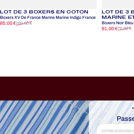
LOT DE 3 BOXERS EN COTON
LOT DE 3 
MARINE E
Boxers XV De France Marine Marine Indigo France
85,00 €
Boxers Noir Bleu
100,00 €
Prix promotionnel
Prix habituel
61,00 €
75,00 €
Prix promotion
Prix habituel
Passe