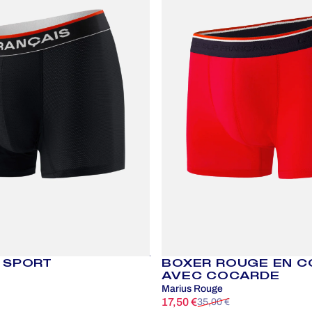
 SPORT
BOXER ROUGE EN C
AVEC COCARDE
Marius Rouge
nel
17,50 €
35,00 €
Prix promotionnel
Prix habituel