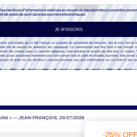
te les mentions d'informations relatives au recueil de mes données à caractère perso
 de pixels de suivi dans les courriers électroniques.
JE M'INSCRIS
nel sont traitées par Le Slip Français en sa qualité de responsable de traitement, afin de vous inscrire à
ixels afin de mesurer les audiences des campagnes. Ce consentement peut être retiré à tout moment vi
gnement des champs ayant un caractère obligatoire, votre demande ne pourrait pas être prise en compte
 ainsi qu’aux prestataires intervenant pour notre compte dans le cadre des finalités susvisées. Elles seron
isposez de droits sur vos données à caractère personnel, pour plus d’informations sur ces droits et leur exe
HANGES GRATUITS
SERVICE CLIENT
Contactez-nous
site est facile à utiliser et la livraison a été rapide. »
— anonymo
-25% OF