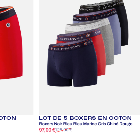
OTON
LOT DE 5 BOXERS EN COTON
Boxers Noir Bleu Bleu Marine Gris Chiné Rouge
97,00 €
125,00 €
Prix promotionnel
Prix habituel