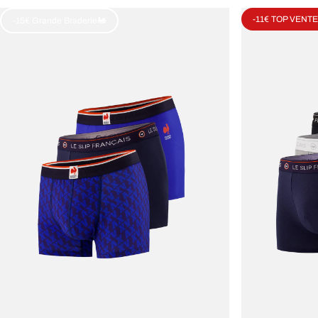
-11€ TOP VENTE
-15€ Grande Braderie🚂