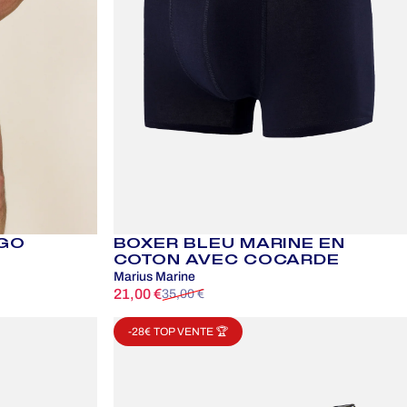
IGO
BOXER BLEU MARINE EN
COTON AVEC COCARDE
Marius Marine
21,00 €
35,00 €
Prix promotionnel
Prix habituel
-28€ TOP VENTE 🏆