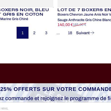
BOXERS NOIR, BLEU
LOT DE 7 BOXERS E
T GRIS EN COTON
Boxers Chevron Jaune Anis Noir Ve
 Marine Gris Chiné
Sauge Anthracite Gris Chine Blan
140,00 €
185,00 €
nel
Prix promotionnel
Prix habituel
1
2
3
…
18
Suivant
-25% OFFERTS SUR VOTRE COMMAND
z commande et rejoignez le programme de fid