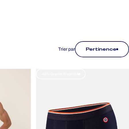
Pertinence
Trier par
-40% Grande Braderie🚂