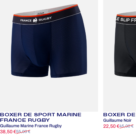
BOXER DE SPORT MARINE
BOXER DE
FRANCE RUGBY
Guillaume Noir
Guillaume Marine France Rugby
22,50 €
45,00 €
Prix promotion
Prix habituel
38,50 €
55,00 €
Prix promotionnel
Prix habituel