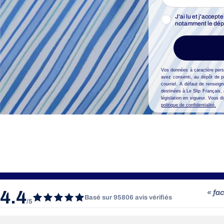
J'ai lu et j'accep
notamment le dépôt
Vos données à caractère person
avez consenti, au dépôt de p
courriel. A défaut de rensei
destinées à Le Slip Français,
législation en vigueur. Vous d
politique de confidentialité.
LIVRAISON OFFERTE
RETOURS & ÉC
En point relais en France
Sous 30 jours
4.4
« Le 
Basé sur 95806 avis vérifiés
/5