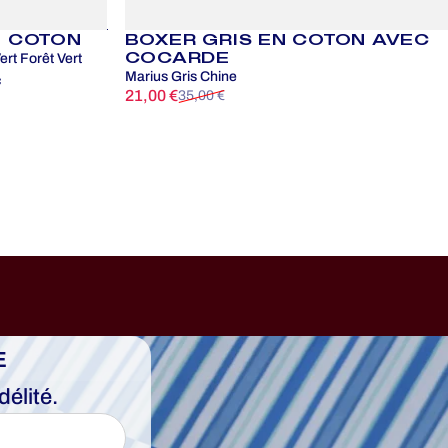
N COTON
BOXER GRIS EN COTON AVEC
COCARDE
rt Forêt Vert
Marius Gris Chine
c
21,00 €
35,00 €
Prix promotionnel
Prix habituel
E
élité.