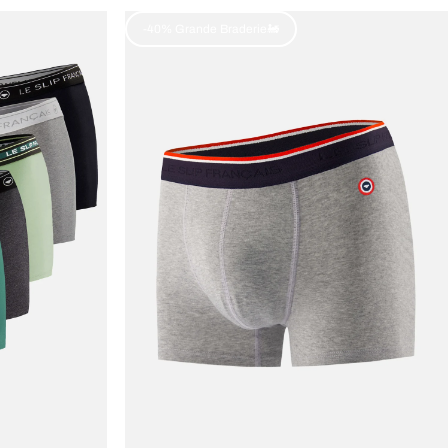
-40% Grande Braderie🚂