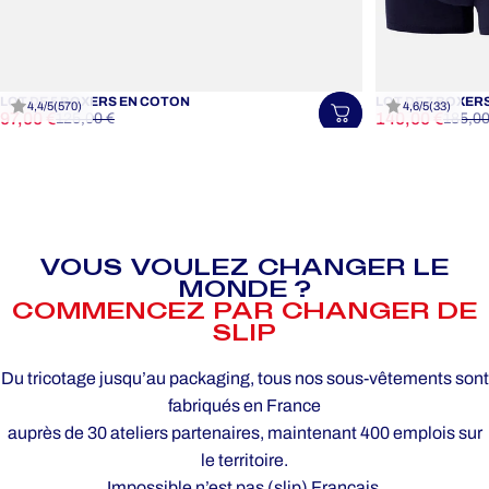
LOT DE 5 BOXERS EN COTON
LOT DE 7 BOXER
4,4/5
(570)
4,6/5
(33)
Prix promotionnel
Prix habituel
Prix promotion
Prix habituel
97,00 €
140,00 €
Choisir une tail
125,00 €
185,00
VOUS VOULEZ CHANGER LE
MONDE ?
COMMENCEZ PAR CHANGER DE
SLIP
Du tricotage jusqu’au packaging, tous nos sous-vêtements sont
fabriqués en France
auprès de 30 ateliers partenaires, maintenant 400 emplois sur
le territoire.
Impossible n’est pas (slip) Français.