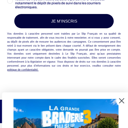
notamment le dépôt de pixels de suivi dans les courriers
électroniques.
JE M'INSCRIS
Vos données à caractère personnel sont traitées par Le Slip Français en sa qualité de
responsable de traitement, afin de vous inscrire à notre newsletter, et si vous y avez consenti,
au dépôt de pixels afin de mesurer les audiences des campagnes. Ce consentement peut être
retiré à tout moment via le lien présent dans chaque courriel. A défaut de renseignement des
champs ayant un caractère obligatoire, votre demande ne pourrait pas être prise en compte.
Vos données sont uniquement destinées à Le Slip Français, ainsi qu’aux prestataires
intervenant pour notre compte dans le cadre des finalités susvisées. Elles seront conservées
conformément à la législation en vigueur. Vous disposez de droits sur vos données à caractère
personnel, pour plus d’informations sur ces droits et leur exercice, veuillez consulter notre
politique de confidentialité.
LIVRAISON OFFERTE
En point relais en France