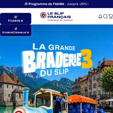
Passer au contenu
Diaporama Pause
🎁
Programme de Fidélité
: Jusqu'à -25% !
🎁
Navigation
Le Slip Français
Rec
P
Fidélité
💰
Investisseurs