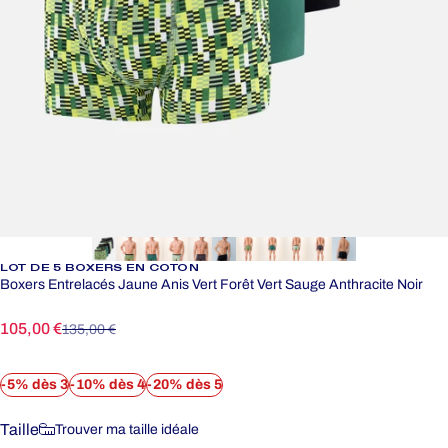
LOT
DE
5
BOXERS
EN
COTON
Boxers Entrelacés Jaune Anis Vert Forêt Vert Sauge Anthracite Noir
Prix promotionnel
Prix habituel
105,00 €
135,00 €
-5% dès 3
-10% dès 4
-20% dès 5
Taille
Taille
Trouver ma taille idéale