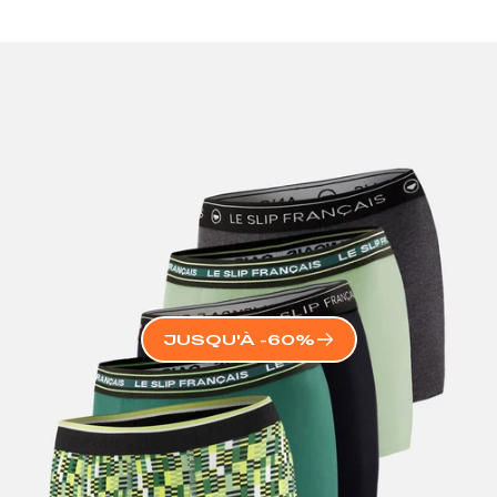
JUSQU'À -60%