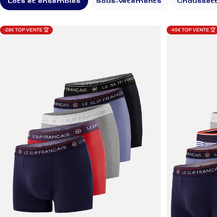
Lots et ensembles
Sous-vêtements
Chausset
-28€ TOP VENTE 🏆
-45€ TOP VENTE 🏆