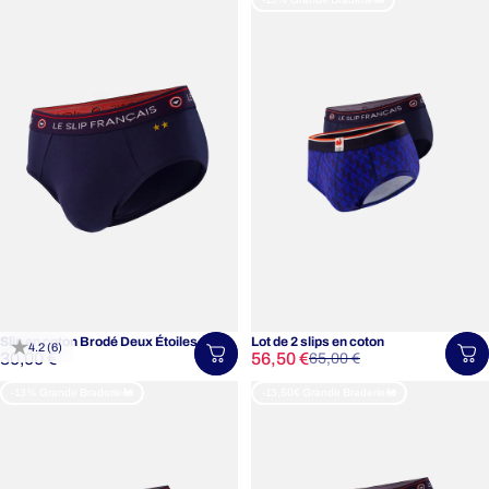
Slip en coton Brodé Deux Étoiles
Lot de 2 slips en coton
4.2 (6)
Prix promotionnel
Prix habituel
30,00 €
56,50 €
Choisir une taille
Ch
65,00 €
-13% Grande Braderie🚂
-13,50€ Grande Braderie🚂