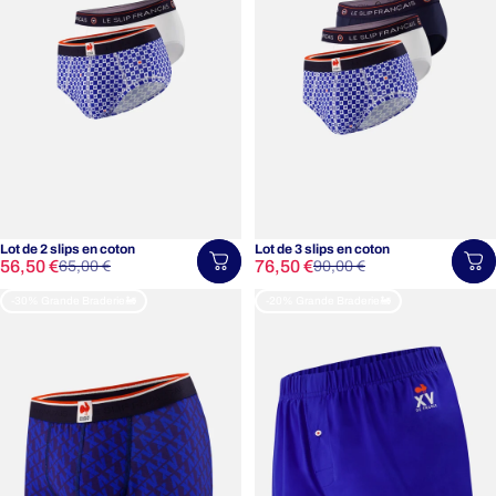
Lot de 2 slips en coton
Lot de 3 slips en coton
Prix promotionnel
Prix habituel
Prix promotionnel
Prix habituel
56,50 €
76,50 €
Choisir une taille
Ch
65,00 €
90,00 €
-30% Grande Braderie🚂
-20% Grande Braderie🚂