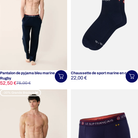
Pantalon de pyjama bleu marine -
Chaussette de sport marine en coton
22,00 €
Choisir une taille
Ch
Rugby
Prix promotionnel
Prix habituel
52,50 €
75,00 €
-30% Grande Braderie🚂