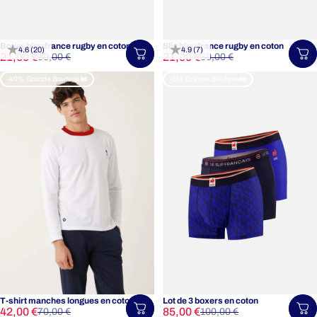
Boxer bleu france rugby en coton
Slip bleu france rugby en coton
4.6 (20)
4.9 (7)
Prix promotionnel
Prix habituel
Prix promotionnel
Prix habituel
21,00 €
21,00 €
Choisir une taille
Ch
30,00 €
30,00 €
-40% Grande Braderie🚂
-15€ Grande Braderie🚂
T-shirt manches longues en coton
Lot de 3 boxers en coton
Prix promotionnel
Prix habituel
Prix promotionnel
Prix habituel
42,00 €
85,00 €
Choisir une taille
Ch
70,00 €
100,00 €