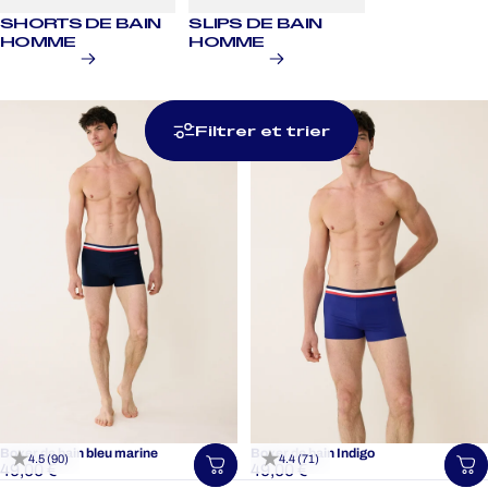
SHORTS DE BAIN
SLIPS DE BAIN
HOMME
HOMME
Filtrer et trier
Boxer de bain bleu marine
Boxer de bain Indigo
4.5 (90)
4.4 (71)
49,00 €
49,00 €
Choisir une taille
Ch