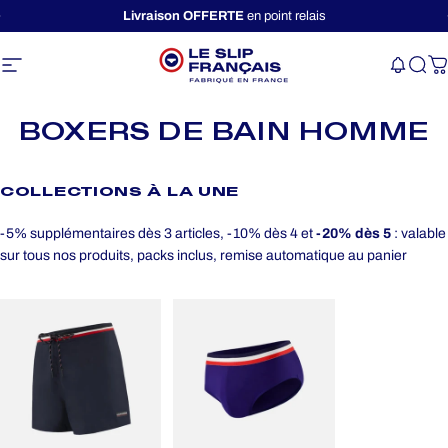
Passer au contenu
Diaporama Pause
Livraison OFFERTE
en point relais
Navigation
Le Slip Français
Rec
P
BOXERS
DE
BAIN
HOMME
COLLECTIONS
À
LA
UNE
-5% supplémentaires dès 3 articles, -10% dès 4 et
-20% dès 5
: valable
sur tous nos produits, packs inclus, remise automatique au panier