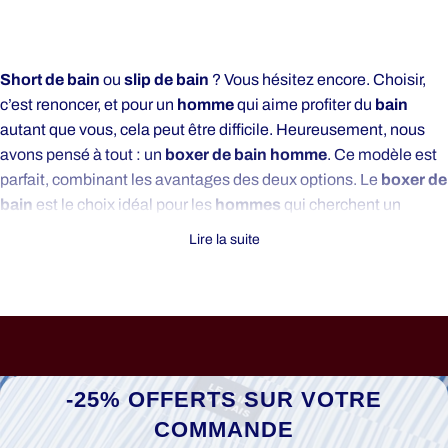
Short de bain
ou
slip de bain
? Vous hésitez encore. Choisir,
c’est renoncer, et pour un
homme
qui aime profiter du
bain
autant que vous, cela peut être difficile. Heureusement, nous
avons pensé à tout : un
boxer de bain homme
. Ce modèle est
parfait, combinant les avantages des deux options. Le
boxer de
bain
est le choix idéal pour les
hommes
qui cherchent un
compromis entre confort et style. Allez, plongez dans ce texte
Lire la suite
pour
découvrir
comment choisir votre
boxer de bain
n’a
jamais été aussi simple.
Le
boxer de bain homme
est moins moulant qu’un slip, tout en
restant assez
près du corps
pour offrir un excellent maintien.
Et bonne nouvelle, il est autorisé partout, même à la piscine
municipale, où le
short de bain
est souvent interdit. Le
boxer
-25% OFFERTS SUR VOTRE
de bain
est donc le choix parfait pour tout
homme
désireux de
COMMANDE
profiter du
bain
sans compromis. N’attendez plus pour vous