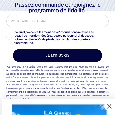
jeter à l’eau avec un
boxer de bain homme
qui vous offre à la
Passez commande et rejoignez le
fois liberté de mouvement et sécurité.
programme de fidélité.
LE BOXER DE BAIN HOMME
LE SLIP FRANÇAIS :
QUALITÉ, CONFORT ET
J'ai lu et j'accepte les mentions d'informations relatives au
STYLE
recueil de mes données à caractère personnel ci-dessous,
notamment le dépôt de pixels de suivi dans les courriers
Découvrez notre large sélection de
électroniques.
boxers de bain homme
.
Chacun de nos
boxers de bain
est fabriqué avec soin, dans un
JE M'INSCRIS
souci de qualité, pour vous garantir un confort optimal lors de
vos moments au
bain
. Avec ses finitions impeccables, son
Vos données à caractère personnel sont traitées par Le Slip Français en sa qualité de
design élégant, et son
cordon de serrage
pratique, chaque
responsable de traitement, afin de vous inscrire à notre newsletter, et si vous y avez consenti,
au dépôt de pixels afin de mesurer les audiences des campagnes. Ce consentement peut être
boxer de bain
est un investissement sûr pour tout
homme
retiré à tout moment via le lien présent dans chaque courriel. A défaut de renseignement des
soucieux de son style à la
plage
ou à la piscine. Choisir un
champs ayant un caractère obligatoire, votre demande ne pourrait pas être prise en compte.
Vos données sont uniquement destinées à Le Slip Français, ainsi qu’aux prestataires
boxer de bain
Le Slip Français, c’est opter pour un
boxer
qui
intervenant pour notre compte dans le cadre des finalités susvisées. Elles seront conservées
conformément à la législation en vigueur. Vous disposez de droits sur vos données à caractère
restera en place, même lors du premier plongeon.
personnel, pour plus d’informations sur ces droits et leur exercice, veuillez consulter notre
politique de confidentialité.
Nous vous proposons des
boxers de bain homme
dans une
variété de
tailles
et de
couleurs
. Que vous préfériez un
boxer
noir
classique ou un modèle
rouge
vibrant, vous trouverez