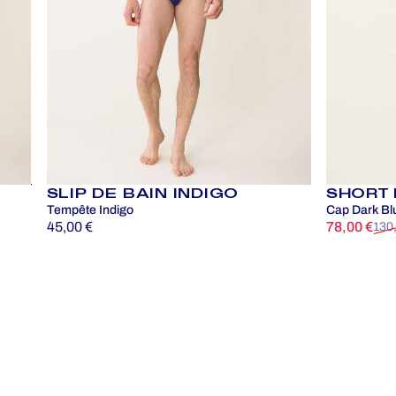
SLIP DE BAIN INDIGO
SHORT 
Tempête Indigo
Cap Dark Bl
45,00 €
78,00 €
130
Prix promo
Prix habitu