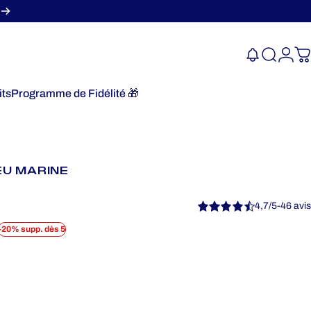
Recherc
Conn
P
its
Programme de Fidélité 🎁
Programme de Fidélité 🎁
EU MARINE
4,7/5
-
46 avis
-20% supp. dès 5