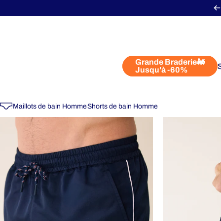
Passer au contenu
Grande Braderie🚂
Jusqu'à -60%
Grande Braderie🚂
Jusqu'à -60%
Maillots de bain Homme
Shorts de bain Homme