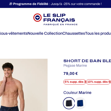
Diaporama Pause
🎁
Programme de Fidélité
: Jusqu'à -25% sur votre commande !
Le Slip Français
Sous-vêtements
Nouvelle Collection
Chaussettes
Tous les produ
Sous-vêtements
Nouvelle Collection
Chaussettes
Tous les produits
SHORT DE BAIN BL
Pegase Marine
79,00 €
-5% supp. dès 3
-10% supp. dès 4
Couleur
Couleur:
Marine