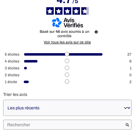
/
5
Basé sur
46
avis soumis à un
contrôle
Voir tous les avis sur ce site
5
étoiles
37
4
étoiles
6
3
étoiles
1
2
étoiles
0
1
étoile
2
Trier les avis