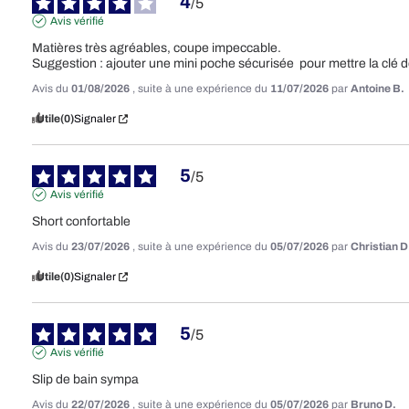
4
/
5
Avis vérifié
Matières très agréables, coupe impeccable.

Suggestion : ajouter une mini poche sécurisée  pour mettre la clé de
Avis du
01/08/2026
, suite à une expérience du
11/07/2026
par
Antoine B.
Utile
(0)
Signaler
5
/
5
Avis vérifié
Short confortable
Avis du
23/07/2026
, suite à une expérience du
05/07/2026
par
Christian D
Utile
(0)
Signaler
5
/
5
Avis vérifié
Slip de bain sympa
Avis du
22/07/2026
, suite à une expérience du
05/07/2026
par
Bruno D.