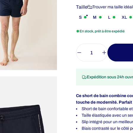
Taille
Taille
Trouver ma taille idéa
S
M
L
XL
En stock, prêt à être expédié
Quantité
Expédition sous 24h ouv
Ce short de bain combine conf
touche de modernité. Parfait
Short de bain confortable 
Taille élastiquée avec un s
Slip intégré pour un meilleu
Biais contrasté sur le côté 