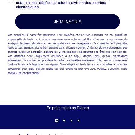
notamment le dépôt de pixels de suivi dans les courriers
électroniques.
JE M'INSCRIS
Vos données à caractère personnel sont traitées par Le Slip Français en sa qualité de
responsable de traitement, afin de vous inscrire à notre newsletter, et si vous y avez consenti,
au dépôt de pixels afin de mesurer les audiences des campagnes. Ce consentement peut être
retiré à tout moment via le lien présent dans chaque courriel. A défaut de renseignement des
champs ayant un caractère obligatoire, votre demande ne pourrait pas être prise en compte.
Vos données sont uniquement destinées à Le Slip Français, ainsi qu’aux prestataires
intervenant pour notre compte dans le cadre des finalités susvisées. Elles seront conservées
conformément à la législation en vigueur. Vous disposez de droits sur vos données à caractère
personnel, pour plus d’informations sur ces droits et leur exercice, veuillez consulter notre
politique de confidentialité.
LIVRAISON OFFERTE
En point relais en France