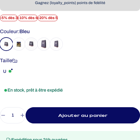
Gagnez {loyalty_points} points de fidélité
-5% dès 3
-10% dès 4
-20% dès 5
Couleur
Couleur:
Bleu
Taille
Taille
U
En stock, prêt à être expédié
Quantité
Ajouter au panier
Expédition sous 24h ouvrées