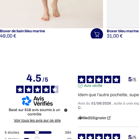
Boxer de bain bleu marine
Boxer bleu marine
49,00 €
31,00 €
Choisir une tail
4.5
5
/
5
/
5
Avis vérifié
Idem que l’autre pochette, supe
Avis du
01/08/2026
, suite à une e
C.
Basé sur
516
avis soumis à un
contrôle
Utile
(0)
Signaler
Voir tous les avis sur ce site
5
étoiles
384
5
/
5