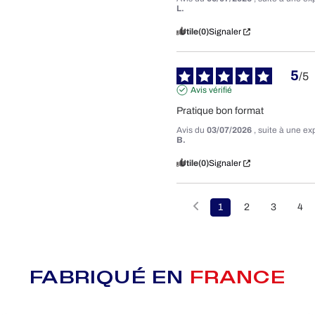
L.
Utile
(0)
Signaler
5
/
5
Avis vérifié
Pratique bon format
Avis du
03/07/2026
, suite à une e
B.
Utile
(0)
Signaler
1
2
3
4
FABRIQUÉ EN
FRANCE