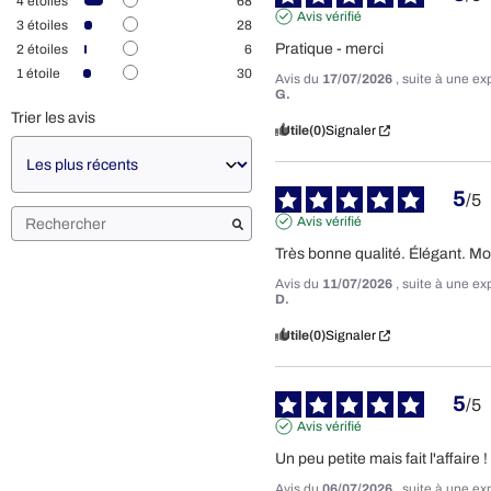
4
étoiles
68
Avis vérifié
3
étoiles
28
Pratique - merci
2
étoiles
6
1
étoile
30
Avis du
17/07/2026
, suite à une e
G.
Trier les avis
Utile
(0)
Signaler
5
/
5
Avis vérifié
Très bonne qualité. Élégant. Mo
Avis du
11/07/2026
, suite à une e
D.
Utile
(0)
Signaler
5
/
5
Avis vérifié
Un peu petite mais fait l'affaire !
Avis du
06/07/2026
, suite à une e