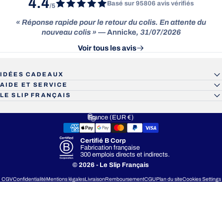
4.4
Basé sur 95806 avis vérifiés
/5
« Réponse rapide pour le retour du colis. En attente du
nouveau colis »
— Annicke
, 31/07/2026
Voir tous les avis
IDÉES CADEAUX
AIDE ET SERVICE
LE SLIP FRANÇAIS
France (EUR €)
Pays/région
Certifié B Corp
Fabrication française
300 emplois directs et indirects.
© 2026 - Le Slip Français
CGV
Confidentialité
Mentions légales
Livraison
Remboursement
CGU
Plan du site
Cookies Settings