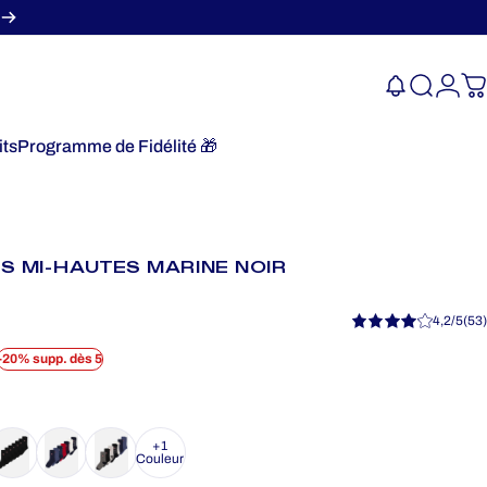
Recherc
Conn
P
its
Programme de Fidélité 🎁
Programme de Fidélité 🎁
S MI-HAUTES MARINE NOIR
4,2/5
(53)
-20% supp. dès 5
+1
Couleur