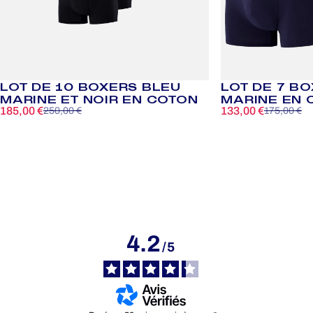
LOT DE 10 BOXERS BLEU
LOT DE 7 B
MARINE ET NOIR EN COTON
MARINE EN 
185,00 €
133,00 €
250,00 €
175,00 €
Prix promotionnel
Prix habituel
Prix promotionnel
Prix habituel
4.2
/
5