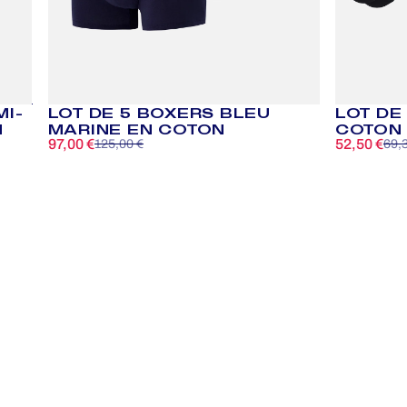
MI-
LOT DE 5 BOXERS BLEU
LOT DE
N
MARINE EN COTON
COTON
97,00 €
52,50 €
125,00 €
69,
Prix promotionnel
Prix habituel
Prix promo
Prix habitu