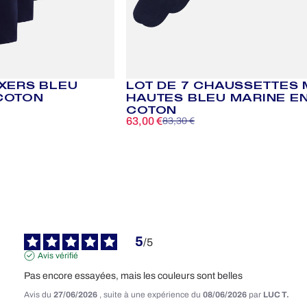
OXERS BLEU
LOT DE 7 CHAUSSETTES 
COTON
HAUTES BLEU MARINE E
COTON
63,00 €
83,30 €
Prix promotionnel
Prix habituel
5
/
5
Avis vérifié
Pas encore essayées, mais les couleurs sont belles
Avis du
27/06/2026
, suite à une expérience du
08/06/2026
par
LUC T.