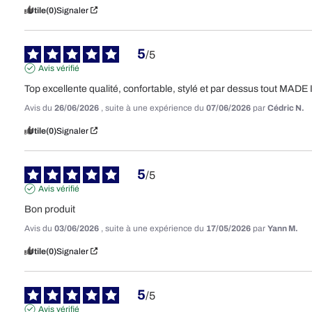
Utile
(0)
Signaler
5
/
5
Avis vérifié
Top excellente qualité, confortable, stylé et par dessus tout MADE
Avis du
26/06/2026
, suite à une expérience du
07/06/2026
par
Cédric N.
Utile
(0)
Signaler
5
/
5
Avis vérifié
Bon produit
Avis du
03/06/2026
, suite à une expérience du
17/05/2026
par
Yann M.
Utile
(0)
Signaler
5
/
5
Avis vérifié