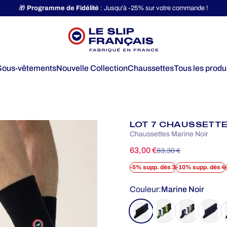
Diaporama Pause
🎁
Programme de Fidélité
: Jusqu'à -25% sur votre commande !
Le Slip Français
Sous-vêtements
Nouvelle Collection
Chaussettes
Tous les produ
Sous-vêtements
Nouvelle Collection
Chaussettes
Tous les produits
LOT 7 CHAUSSETTE
Chaussettes Marine Noir
Prix promotionnel
Prix habituel
63,00 €
83,30 €
-5% supp. dès 3
-10% supp. dès 4
Couleur
Couleur:
Marine Noir