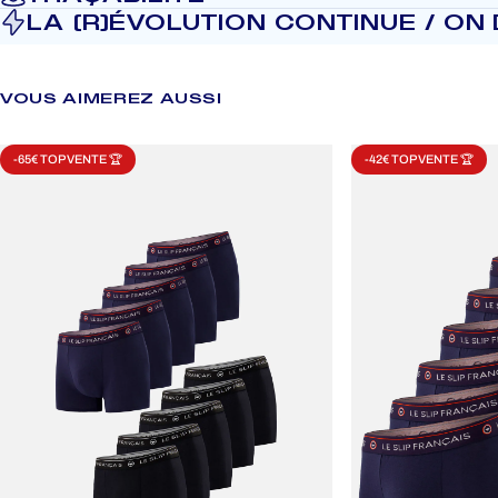
LA (R)ÉVOLUTION CONTINUE / ON D
VOUS
AIMEREZ
AUSSI
-65€ TOP VENTE 🏆
-42€ TOP VENTE 🏆