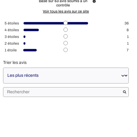
Basé sur
53
avis soumis à un
contrôle
Voir tous les avis sur ce site
5
étoiles
36
4
étoiles
8
3
étoiles
1
2
étoiles
1
1
étoile
7
Trier les avis