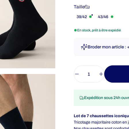
Taille
Taille
39/42
43/46
En stock, prêt à être expédié
Broder mon article : 
Quantité
Expédition sous 24h ouv
Lot de 7 chaussettes iconiqu
Tricotage majoritaire coton en
Nos chaussettes sont conforta