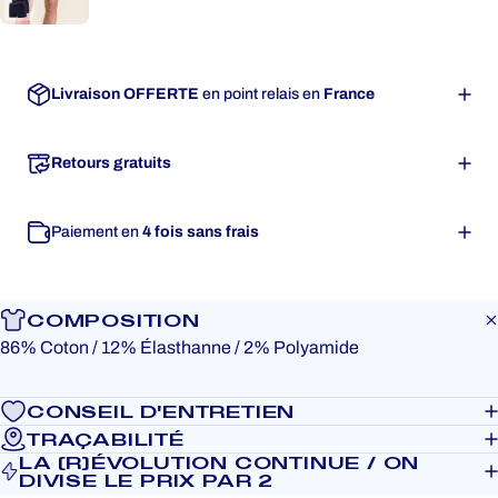
Prix promotionnel
Prix habituel
Livraison OFFERTE
en point relais en
France
Retours gratuits
Paiement en
4 fois sans frais
COMPOSITION
86% Coton / 12% Élasthanne / 2% Polyamide
CONSEIL D'ENTRETIEN
TRAÇABILITÉ
LA (R)ÉVOLUTION CONTINUE / ON
DIVISE LE PRIX PAR 2