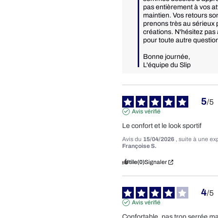
pas entièrement à vos at
maintien. Vos retours son
prenons très au sérieux 
créations. N'hésitez pas 
pour toute autre question
Bonne journée, 

L'équipe du Slip
5
/
5
Avis vérifié
Le confort et le look sportif
Avis du
15/04/2026
, suite à une e
Françoise S.
Utile
(0)
Signaler
4
/
5
Avis vérifié
Confortable, pas trop serrée mai