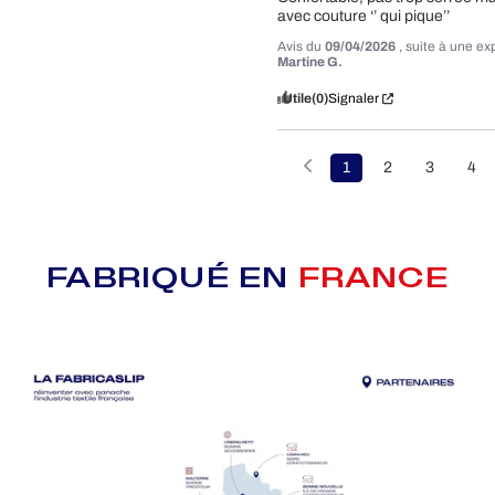
avec couture ‘’ qui pique’’
Avis du
09/04/2026
, suite à une e
Martine G.
Utile
(0)
Signaler
1
2
3
4
FABRIQUÉ EN
FRANCE