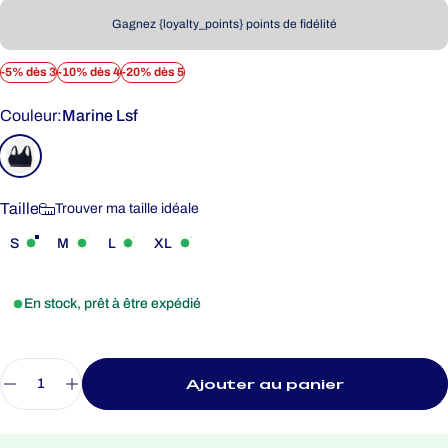
Gagnez {loyalty_points} points de fidélité
-5% dès 3
-10% dès 4
-20% dès 5
Couleur
Couleur:
Marine Lsf
Taille
Taille
Trouver ma taille idéale
S
M
L
XL
En stock, prêt à être expédié
Quantité
Ajouter au panier