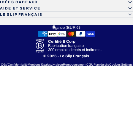
IDÉES CADEAUX
AIDE ET SERVICE
LE SLIP FRANÇAIS
France (EUR €)
Pays/région
Certifié B Corp
Fabrication française
300 emplois directs et indirects.
© 2026 - Le Slip Français
CGV
Confidentialité
Mentions légales
Livraison
Remboursement
CGU
Plan du site
Cookies Settings