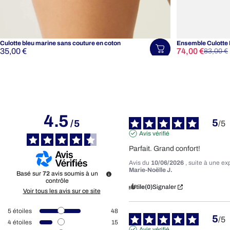
Culotte bleu marine sans couture en coton
Ensemble Culotte 
Prix promotion
Prix habituel
35,00 €
74,00 €
Choisir une tail
83,00 €
4.5
5
/
5
/
5
Avis vérifié
Parfait. Grand confort!
Avis du
10/06/2026
, suite à une e
Marie-Noëlle J.
Basé sur
72
avis soumis à un
contrôle
Utile
(0)
Signaler
Voir tous les avis sur ce site
5
étoiles
48
5
/
5
4
étoiles
15
Avis vérifié