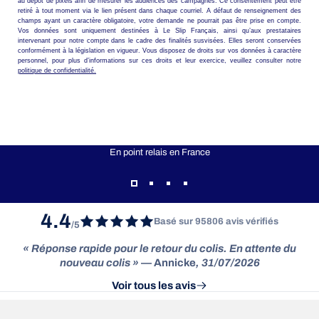
au dépôt de pixels afin de mesurer les audiences des campagnes. Ce consentement peut être
retiré à tout moment via le lien présent dans chaque courriel. A défaut de renseignement des
champs ayant un caractère obligatoire, votre demande ne pourrait pas être prise en compte.
Vos données sont uniquement destinées à Le Slip Français, ainsi qu’aux prestataires
intervenant pour notre compte dans le cadre des finalités susvisées. Elles seront conservées
conformément à la législation en vigueur. Vous disposez de droits sur vos données à caractère
personnel, pour plus d’informations sur ces droits et leur exercice, veuillez consulter notre
politique de confidentialité.
LIVRAISON OFFERTE
En point relais en France
4.4
Basé sur 95806 avis vérifiés
/5
« Réponse rapide pour le retour du colis. En attente du
nouveau colis »
— Annicke
, 31/07/2026
Voir tous les avis