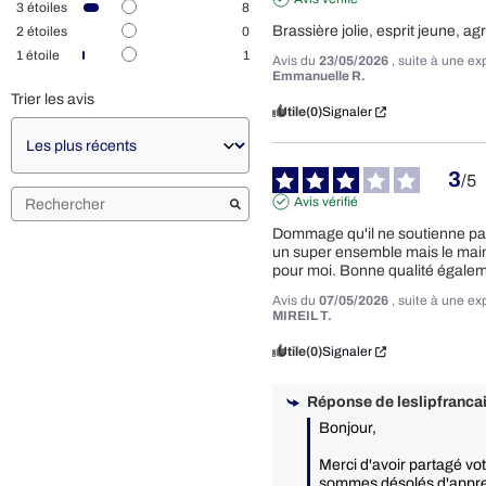
3
étoiles
8
Brassière jolie, esprit jeune, ag
2
étoiles
0
1
étoile
1
Avis du
23/05/2026
, suite à une e
Emmanuelle R.
Trier les avis
Utile
(0)
Signaler
3
/
5
Avis vérifié
Dommage qu'il ne soutienne pas 
un super ensemble mais le maint
pour moi. Bonne qualité égalem
Avis du
07/05/2026
, suite à une e
MIREIL T.
Utile
(0)
Signaler
Réponse de
leslipfrancai
Bonjour,

Merci d'avoir partagé vot
sommes désolés d'appren