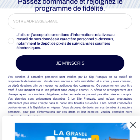
Passez commande et rejoignez le
programme de fidélité.
J'ai lu et j'accepte les mentions d'informations relatives au
recueil de mes données à caractère personnel ci-dessous,
notamment le dépôt de pixels de suivi dans les courriers
électroniques.
JE M'INSCRIS
Vos données à caractère personnel sont traitées par Le Slip Français en sa qualité de
responsable de traitement, afin de vous inscrire à notre newsletter, et si vous y avez consenti,
au dépôt de pixels afin de mesurer les audiences des campagnes. Ce consentement peut être
retiré à tout moment via le lien présent dans chaque courriel. A défaut de renseignement des
champs ayant un caractère obligatoire, votre demande ne pourrait pas être prise en compte.
Vos données sont uniquement destinées à Le Slip Français, ainsi qu’aux prestataires
intervenant pour notre compte dans le cadre des finalités susvisées. Elles seront conservées
conformément à la législation en vigueur. Vous disposez de droits sur vos données à caractère
personnel, pour plus d’informations sur ces droits et leur exercice, veuillez consulter notre
politique de confidentialité.